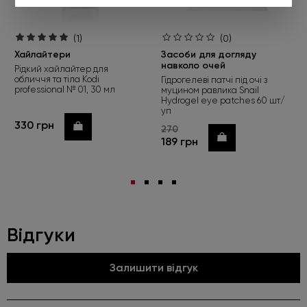
(1)
(0)
Хайлайтери
Засоби для догляду
Робіть замовлення від 450 грн та
навколо очей
Рідкий хайлайтер для
обирайте подарунок
обличчя та тіла Kodi
Гідрогелеві патчі під очі з
professional № 01, 30 мл
муцином равлика Snail
Hydrogel eye patches 60 шт/
Під час оформлення не забудьте натиснути «Обрати
уп
подарунок». Пропозиція діє лише до 01.09.2026.
330 грн
Купити
270
Купити
189 грн
Детальніше
Відгуки
Залишити відгук