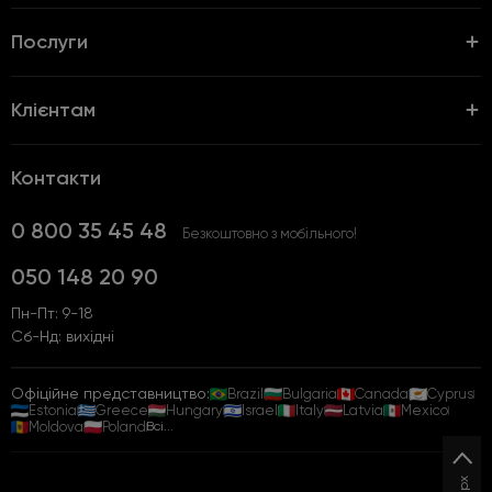
Послуги
Клієнтам
Контакти
0 800 35 45 48
Безкоштовно з мобільного!
050 148 20 90
Пн-Пт: 9-18
Сб-Нд: вихідні
Офіційне представництво:
Brazil
Bulgaria
Canada
Cyprus
Estonia
Greece
Hungary
Israel
Italy
Latvia
Mexico
Moldova
Poland
Всі...