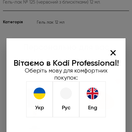
Гель-лак № 125 (червоний з блискітками) 12 мл.
Категорія
Гель лак 12 мл
Персонально для вас
×
Вітаємо в Kodi Professional!
-30%
Оберіть мову для комфортних
покупок:
Укр
Рус
Eng