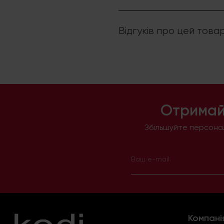
Відгуків про цей това
Отримай
Збільшуйте персонал
Компані