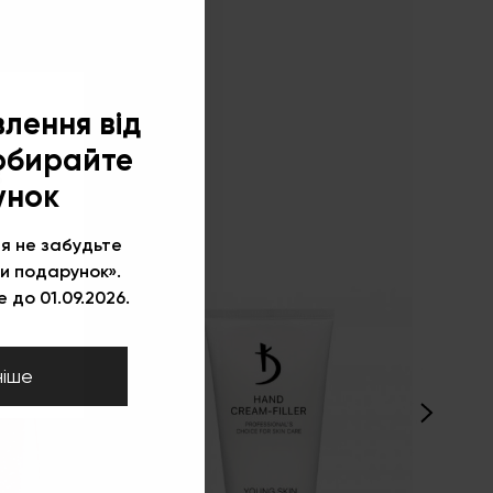
×
влення від
 обирайте
!
унок
HEM
я не забудьте
и подарунок».
 до 01.09.2026.
ніше