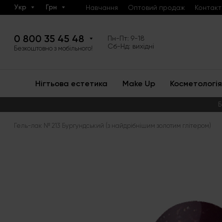
Укр
Грн
Навчання
Оптовий продаж
Контакт
0 800 35 45 48
Пн-Пт: 9-18
Сб-Нд: вихідні
Безкоштовно з мобільного!
Нігтьова естетика
Make Up
Косметологія
Б
Гель-лак № 213 Бургундський (з найдрібнішим золотим глітером)