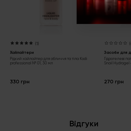
(1)
(
Хайлайтери
Засоби для д
Рідкий хайлайтер для обличчя та тіла Kodi
Гідрогелеві па
professional № 01, 30 мл
Snail Hydrogel
330 грн
270 грн
Відгуки