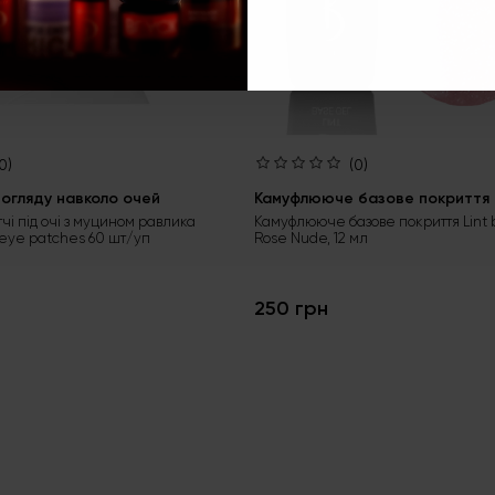
0)
(0)
огляду навколо очей
Камуфлююче базове покриття L
тчі під очі з муцином равлика
Камуфлююче базове покриття Lint 
 eye patches 60 шт/уп
Rose Nude, 12 мл
250 грн