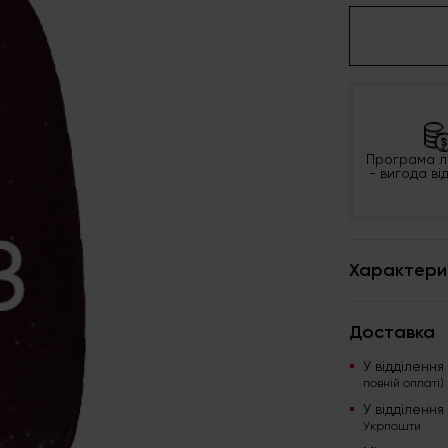
Програма л
- вигода ві
Характери
Доставка
У відділенн
повній оплаті)
У відділенн
Укрпошти