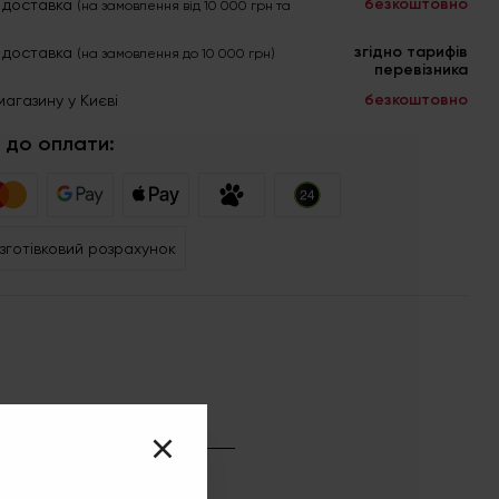
безкоштовно
 доставка
(на замовлення від 10 000 грн та
згідно тарифів
 доставка
(на замовлення до 10 000 грн)
перевізника
безкоштовно
магазину у Києві
 до оплати:
зготівковий розрахунок
)