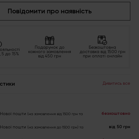
Повідомити про наявність
Подарунок до
Безкоштовна
ояльності
кожного замовлення
доставка від 1500 грн
д 5 до 15%
від 450 грн
при оплаті онлайн
стики
Дивитись все
безкоштовно
я Нової пошти
(на замовлення від 1500 грн та
від 50 грн
я Нової пошти
(на замовлення до 1500 грн) та