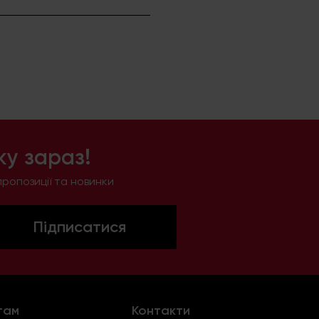
у зараз!
ропозиції та новинки
Підписатися
там
Контакти