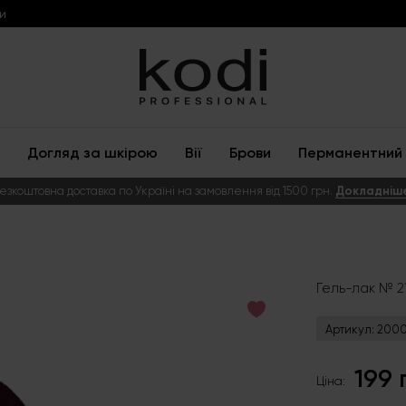
и
Догляд за шкірою
Вії
Брови
Перманентний 
езкоштовна доставка по Україні на замовлення від 1500 грн.
Докладніш
Гель-лак № 21
Артикул:
200
199 
Ціна: