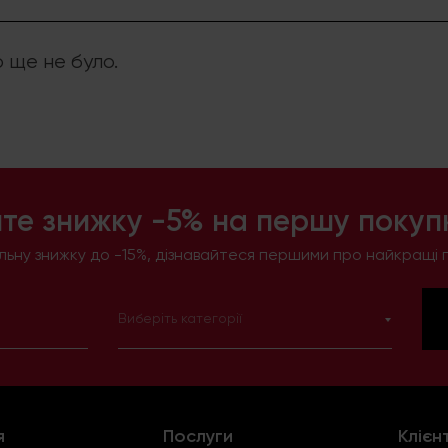
р ще не було.
те знижку -5% на першу покупк
ьну знижку до -15%, дізнавайтеся першими про найкращі п
Виберіть категорії
я
Послуги
Клієн