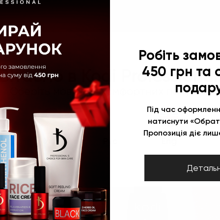
Персонально для вас
Робіть замо
450 грн та
Вітаємо в Kodi Professional
подар
Оберіть мову для комфортних покупок:
Під час оформленн
натиснути «Обрат
Пропозиція діє лише
Укр
Рус
Eng
Деталь