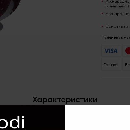
Міжнародна
повній оплаті)
Міжнародна
Самовивіз з 
Приймаємо
Готівка
Бе
Характеристики
Гель-лак № 213 Бургундський (з найдрібнішим золотим глітером