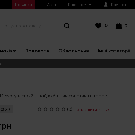
Новинки
Акції
Клієнтам
Кабінет
0
0
макіяж
Подологія
Обладнання
Інші категорії
е
.
3 Бургундський (з найдрібнішим золотим глітером)
(0)
Залишити відгук
00820
грн