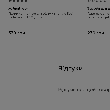
(1)
(
Хайлайтери
Засоби для д
Рідкий хайлайтер для обличчя та тіла Kodi
Гідрогелеві па
professional № 01, 30 мл
Snail Hydrogel
330 грн
270 грн
Відгуки
Відгуків про цей това