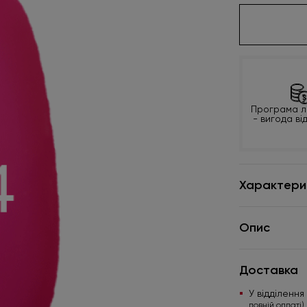
Програма л
- вигода ві
Характери
Опис
Доставка
У відділенн
повній оплаті)