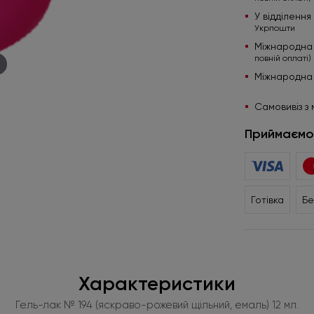
У відділенн
Укрпошти
Міжнародна
повній оплаті)
Міжнародна
Самовивіз з 
Приймаємо
Готівка
Бе
Характеристики
Гель-лак № 194 (яскраво-рожевий щільний, емаль) 12 мл.