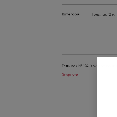
Категорія
Гель лак 12 мл
Гель-лак № 194 (ярко-розовый п
Згорнути