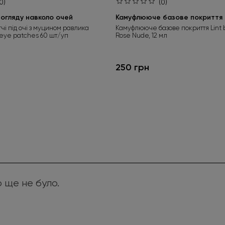
0)
(0)
огляду навколо очей
Камуфлююче базове покриття L
тчі під очі з муцином равлика
Камуфлююче базове покриття Lint 
 eye patches 60 шт/уп
Rose Nude, 12 мл
250 грн
р ще не було.