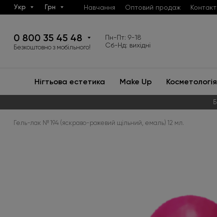
Укр
Грн
Навчання
Оптовий продаж
Контакт
0 800 35 45 48
Пн-Пт: 9-18
Сб-Нд: вихідні
Безкоштовно з мобільного!
Нігтьова естетика
Make Up
Косметологія
Б
Гель-лак № 194 (яскраво-рожевий щільний, емаль) 12 мл.