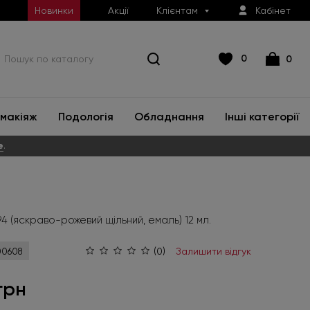
Новинки
Акції
Клієнтам
Кабінет
0
0
макіяж
Подологія
Обладнання
Інші категорії
е
.
4 (яскраво-рожевий щільний, емаль) 12 мл.
(0)
Залишити відгук
0608
грн