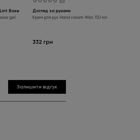
(0)
int Base
Догляд за руками
Ба
Aci
base gel
Крем для рук Hand cream-filler, 150 мл
Без
гел
332 грн
24
Залишити відгук