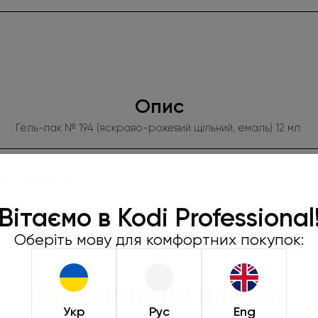
Опис
Гель-лак № 194 (яскраво-рожевий щільний, емаль) 12 мл.
лотный, эмаль) 12 мл.
Робіть замо
450 грн та
Вітаємо в Kodi Professional
подар
Оберіть мову для комфортних покупок:
Під час оформленн
натиснути «Обрат
Персонально для вас
Пропозиція діє лише
Укр
Рус
Eng