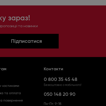
у зараз!
ропозиції та новинки
Підписатися
там
Контакти
0 800 35 45 48
Безкоштовно з мобільного!
 частинами
ка та оплата
050 148 20 90
та повернення
Пн-Пт: 9-18