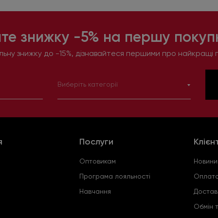
те знижку -5% на першу покупк
ьну знижку до -15%, дізнавайтеся першими про найкращі п
Виберіть категорії
я
Послуги
Клієн
Оптовикам
Новини
Програма лояльності
Оплата
Навчання
Достав
Обмін 