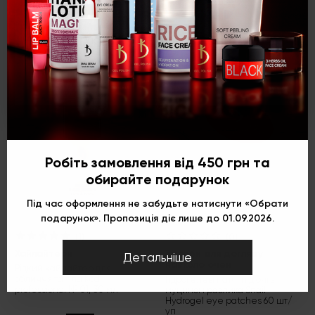
-30%
Укр
Рус
Eng
Робіть замовлення від 450 грн та
обирайте подарунок
Під час оформлення не забудьте натиснути «Обрати
подарунок». Пропозиція діє лише до 01.09.2026.
(1)
(0)
Хайлайтери
Засоби для догляду
Детальніше
навколо очей
Рідкий хайлайтер для
обличчя та тіла Kodi
Гідрогелеві патчі під очі з
professional № 01, 30 мл
муцином равлика Snail
Hydrogel eye patches 60 шт/
уп