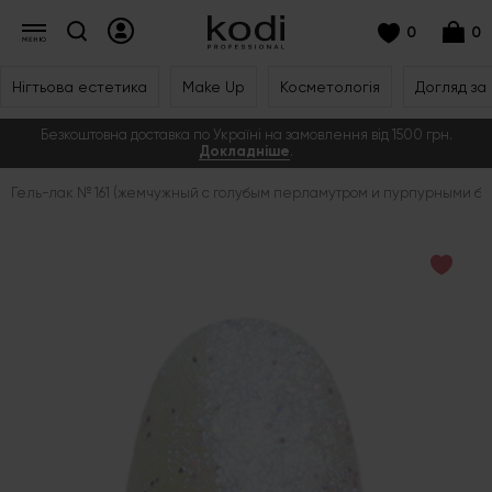
0
0
Нігтьова естетика
Make Up
Косметологія
Догляд за
Безкоштовна доставка по Україні на замовлення від 1500 грн.
Докладніше
.
Гель-лак № 161 (жемчужный с голубым перламутром и пурпурными бле