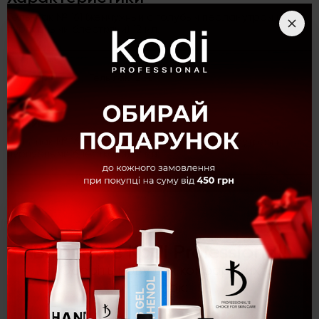
Гель-лак № 161 (жемчужный с голубым перламутром и
пурпурными блестками) 12 мл.
Категорія
Гель лак 12 мл
Опис
Гель-лак № 161 (жемчужный с голубым перламутром и
пурпурными блестками) 12 мл.
Гель-лак № 161 (жемчужный с голубым перламутром и
×
пурпурными блестками) 12 мл.
Вітаємо в Kodi Professional!
Згорнути
Оберіть мову для комфортних
покупок:
Персонально для вас