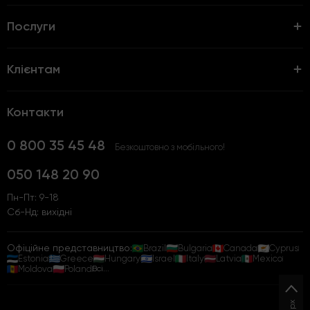
Послуги
Клієнтам
Контакти
0 800 35 45 48
Безкоштовно з мобільного!
050 148 20 90
Пн-Пт: 9-18
Сб-Нд: вихідні
Офіційне представництво:
Brazil
Bulgaria
Canada
Cyprus
Estonia
Greece
Hungary
Israel
Italy
Latvia
Mexico
Moldova
Poland
Всі...