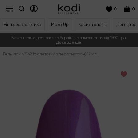
0
0
Нігтьова естетика
Make Up
Косметологія
Догляд за
Безкоштовна доставка по Україні на замовлення від 1500 грн.
Докладніше
.
Гель-лак № 142 (фіолетовий з перламутром) 12 мл.