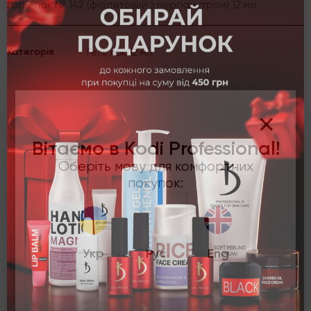
Гель-лак № 142 (фіолетовий з перламутром) 12 мл.
Категорія
Гель лак 12 мл
Персонально для вас
×
Вітаємо в Kodi Professional!
-30%
Оберіть мову для комфортних
покупок:
Укр
Рус
Eng