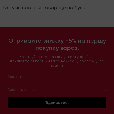
Відгуків про цей товар ще не було.
Отримайте знижку -5% на першу
покупку зараз!
Збільшуйте персональну знижку до -15%,
дізнавайтеся першими про найкращі пропозиції та
новинки
Виберіть категорії
Підписатися