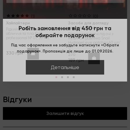
(1)
(0)
Хайлайтери
Засоби для догляду
Робіть замовлення від 450 грн та
навколо очей
Рідкий хайлайтер для
обирайте подарунок
обличчя та тіла Kodi
Гідрогелеві патчі під очі з
professional № 01, 30 мл
муцином равлика Snail
Hydrogel eye patches 60 шт/
Під час оформлення не забудьте натиснути «Обрати
уп
подарунок». Пропозиція діє лише до 01.09.2026.
330 грн
Купити
270
Купити
189 грн
Детальніше
Відгуки
Залишити відгук