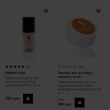
(1)
(0)
Хайлайтери
Засоби для догляду
навколо очей
Рідкий хайлайтер для
обличчя та тіла Kodi
Гідрогелеві патчі під очі з
professional № 01, 30 мл
муцином равлика Snail
Hydrogel eye patches 60 шт/
уп
330 грн
Купити
270
Купити
189 грн