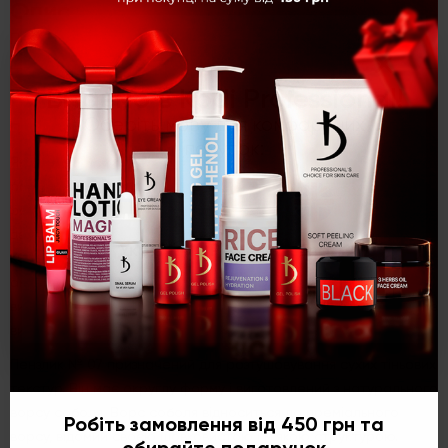
Опис
Пензлик для розтушовування №07 (ворс: соболь)
×
Вітаємо в Kodi Professional!
Оберіть мову для комфортних
Пензлик для розтушовування 07 (ворс: соболь)
покупок:
Якісне розтушовування без різких переходів і помітних меж
робить макіяж природним і доглянутим. Від якості
розтушовування залежить, як буде виглядати той чи інший
декоративний засіб на шкірі. Для ефектного макіяжу очей
Укр
Рус
Eng
KODI PROFESSIONAL розробив колекцію професійних
аксесуарів для розтушовування декоративних текстур. На
вибір представлені зручні пензлі різноманітного призначення з
високоякісного ворсу.
Пензлик № 07 призначений для розтушовування сухих тіньових
текстур. Він має округлу форму і виготовлений з натурального
ворсу соболя. Ворс соболя відноситься до преміального
Робіть замовлення від 450 грн та
ворсу, відомий своєю шовковистою і м'якою структурою.
обирайте подарунок