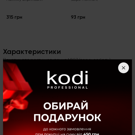
315 грн
93 грн
Характеристики
Пензлик для розтушовування №07 (ворс: соболь)
Ворс
Соболь
Розмір
Маленький
Тип
Пензлі для тіней
Форма
Кругла
Призначення
Для гелевих текстур
Категорія
Пензлі для макіяжу