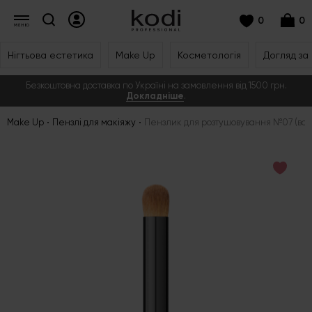
0
0
Нігтьова естетика
Make Up
Косметологія
Догляд за
Безкоштовна доставка по Україні на замовлення від 1500 грн.
Докладніше
.
Make Up
Пензлі для макіяжу
Пензлик для розтушовування №07 (ворс