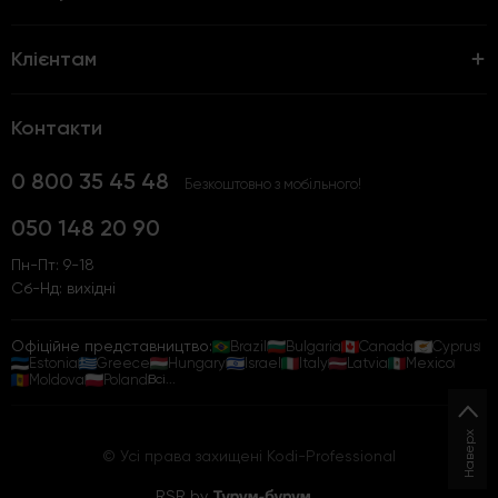
Клієнтам
Контакти
0 800 35 45 48
Безкоштовно з мобільного!
050 148 20 90
Пн-Пт: 9-18
Сб-Нд: вихідні
Офіційне представництво:
Brazil
Bulgaria
Canada
Cyprus
Estonia
Greece
Hungary
Israel
Italy
Latvia
Mexico
Moldova
Poland
Всі...
Наверх
© Усі права захищені Kodi-Professional
RSR by