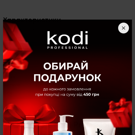
Характеристики
Гель-лак № 08 PL, 7 мл
Особливість
Світловідбиваючі
гель-лаків
Вид товару
Гель-лак
Kолекція
Polar Light
Об'єм
7 мл
Відтінок
08 PL
Колір
Синій
Категорія
Гель-лаки
×
Опис
Вітаємо в Kodi Professional!
Гель-лак № 08 PL, 7 мл
Оберіть мову для комфортних