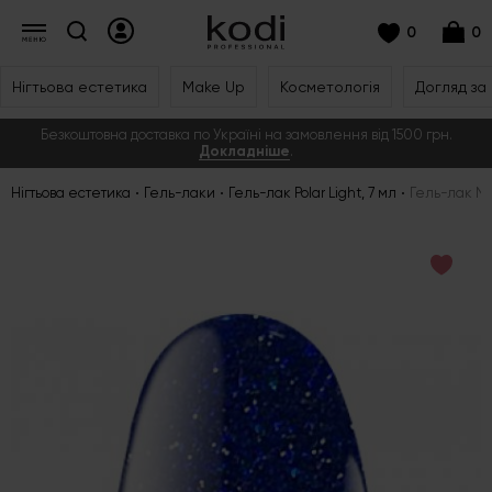
0
0
Нігтьова естетика
Make Up
Косметологія
Догляд за
Безкоштовна доставка по Україні на замовлення від 1500 грн.
Докладніше
.
Нігтьова естетика
Гель-лаки
Гель-лак Polar Light, 7 мл
Гель-лак № 