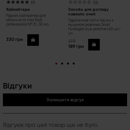
(1)
(0)
Хайлайтери
Засоби для догляду
навколо очей
Рідкий хайлайтер для
обличчя та тіла Kodi
Гідрогелеві патчі під очі з
professional № 01, 30 мл
муцином равлика Snail
Hydrogel eye patches 60 шт/
уп
330 грн
Купити
270
Купити
189 грн
Відгуки
Залишити відгук
Відгуків про цей товар ще не було.