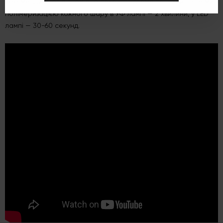
Рекомендується рівномірне покриття двома тонкими шарами з
полімеризацією кожного шару в УФ лампі — 2 хвилини, у LED
лампі — 30-60 секунд.