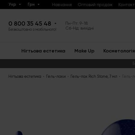
Укр
Грн
Навчання
Оптовий продаж
Контакт
0 800 35 45 48
Пн-Пт: 9-18
Сб-Нд: вихідні
Безкоштовно з мобільного!
Нігтьова естетика
Make Up
Косметологія
Б
Нігтьова естетика
Гель-лаки
Гель-лак Rich Stone, 7 мл
Гель-л