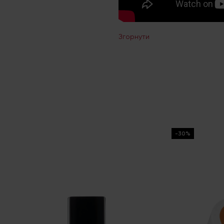
Згорнути
-30%