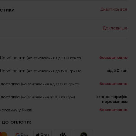
стики
Дивитись все
Докладніше
безкоштовно
я Нової пошти
(на замовлення від 1500 грн та
від 50 грн
я Нової пошти
(на замовлення до 1500 грн) та
безкоштовно
 доставка
(на замовлення від 10 000 грн та
згідно тарифів
 доставка
(на замовлення до 10 000 грн)
перевізника
безкоштовно
магазину у Києві
 до оплати: