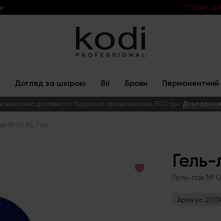
и
ТОВАР ДН
Догляд за шкірою
Вії
Брови
Перманентний 
езкоштовна доставка по Україні на замовлення від 1500 грн.
Докладніш
ак № 03 RS, 7 мл
Гель-
Гель-лак № 03
Артикул:
20117