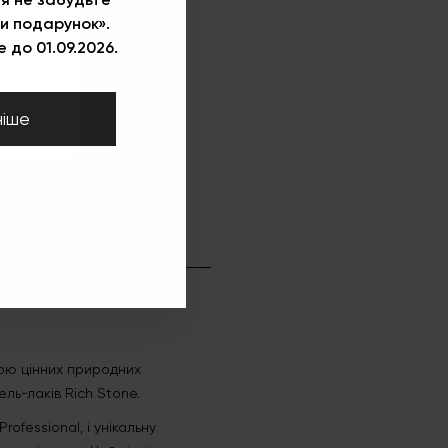
и подарунок».
 до 01.09.2026.
ніше
сою цінних природних
ль-лаків Rich Stone.
ofessional, і унікальну