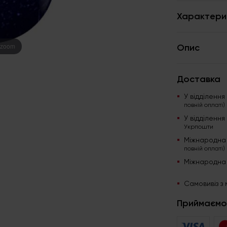
Характери
 zoom
Опис
Доставка
У відділенн
повній оплаті)
У відділенн
Укрпошти
Міжнародна
повній оплаті)
Міжнародна
Самовивіз з 
Приймаємо