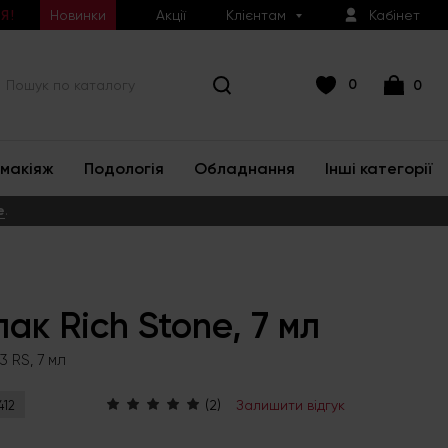
Новинки
Акції
Клієнтам
Кабінет
Я!
0
0
макіяж
Подологія
Обладнання
Інші категорії
е
.
лак Rich Stone, 7 мл
 RS, 7 мл
(2)
Залишити відгук
412