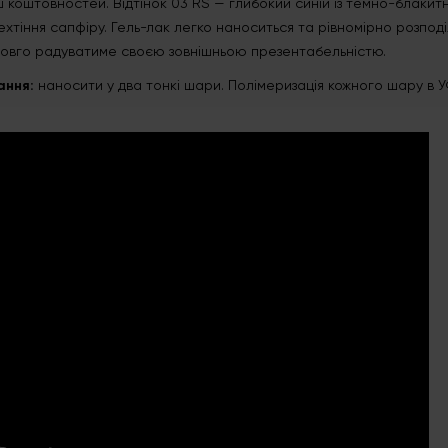
ш коштовностей. Відтінок 03 RS — глибокий синій із темно-блакитн
ехтіння сапфіру. Гель-лак легко наноситься та рівномірно розпод
довго радуватиме своєю зовнішньою презентабельністю.
ання:
наносити у два тонкі шари. Полімеризація кожного шару в У