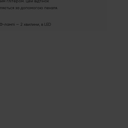
им глітером. Цей відтінок
іляється за допомогою пензля.
Ф-лампі — 2 хвилини, в LED