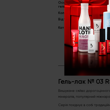
Особливість
Шимер
гель-лаків
Kолекція
Rich Stone
Відтінок
03 RS
Категорія
Гель-лаки
Гель-лак № 03 R
Вишукане сяйво дорогоцінного
мінералів, популярний міжнаро
Серія поєднує в собі традиційно