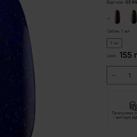
Відтінок:
03 R
◀
Об'єм: 7 мл
7 мл
155 
Ціна:
Програма л
- вигода ві