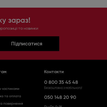
у зараз!
ропозиції та новинки
Підписатися
там
Контакти
0 800 35 45 48
Безкоштовно з мобільного!
 частинами
ка та оплата
050 148 20 90
та повернення
Пн-Пт: 9-18