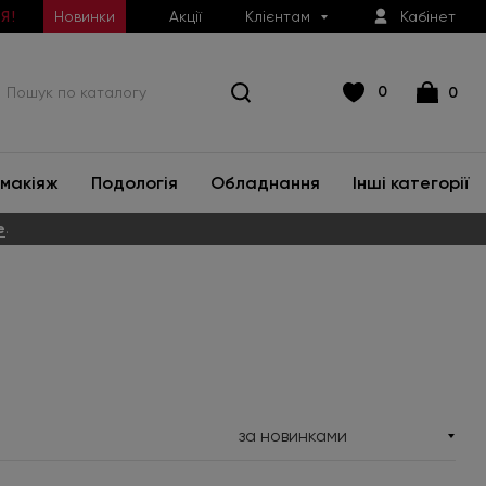
Новинки
Акції
Клієнтам
Кабінет
Я!
0
0
макіяж
Подологія
Обладнання
Інші категорії
е
.
за новинками