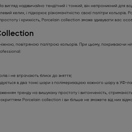
 вигляд надзвичайно тендітний і тонкий, він непроникний для вод
евий келих, і підкорює різноманітністю своєї палітри кольорів. Po
стоту і крихкість, Porcelain collection зможе здивувати вас ос
ollection
о ніжною, повітряною палітрою кольорів. При цьому, покриваючи нігт
fessional:
олів і не втрачають блиск до зняття;
ендується в два тонкі шари з полімеризацією кожного шару в УФ-ла
ображенням тренду на вишукану простоту і витонченість, стримані
риттями Porcelain collection і ви більше не зможете від них відм