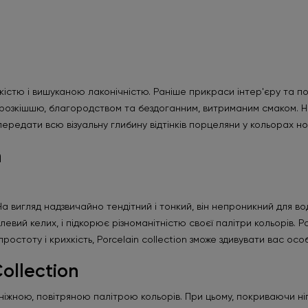
стю і вишуканою лаконічністю. Раніше прикраси інтер'єру та по
 розкішшю, благородством та бездоганним, витриманим смаком. Нов
редати всю візуальну глибину відтінків порцеляни у кольорах нов
n
 вигляд надзвичайно тендітний і тонкий, він непроникний для вод
евий келих, і підкорює різноманітністю своєї палітри кольорів. Po
стоту і крихкість, Porcelain collection зможе здивувати вас ос
ollection
о ніжною, повітряною палітрою кольорів. При цьому, покриваючи нігт