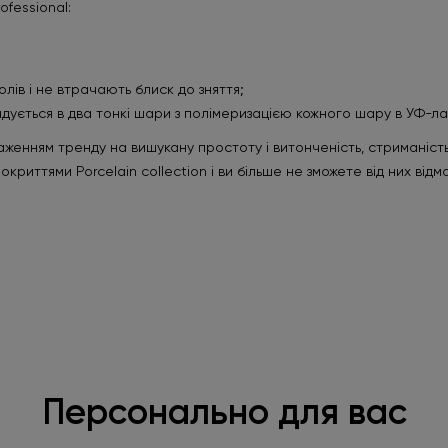
fessional:
олів і не втрачають блиск до зняття;
ендується в два тонкі шари з полімеризацією кожного шару в УФ-ла
ображенням тренду на вишукану простоту і витонченість, стримані
риттями Porcelain collection і ви більше не зможете від них відм
Персонально для вас