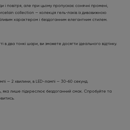
и і повітря, але при цьому пропускає сонячні промені,
rcelain collection — колекція гель-лаків із дивовижною
обливим характером і бездоганним елегантним стилем.
і в два тонкі шари, ви зможете досягти ідеального відтінку.
мпі — 2 хвилини, в LED-лампі — 30-60 секунд.
сть, яка лише підкреслює бездоганний смак. Спробуйте та
овитись.