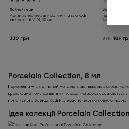
(1)
Хайлайтери
Засоби для д
Рідкий хайлайтер для обличчя та тіла Kodi
Гідрогелеві па
professional № 01, 30 мл
Snail Hydrogel
330 грн
189 гр
270
Porcelain Collection, 8 мл
Порцеляна — витончений матеріал, що підкорює своєю крихкі
крові. Саме тому всі відтінки порцеляни зараз асоціюються з
популярного бренду Kodi Professional змогла повною мірою пе
Ідея колекції Porcelain Collectio