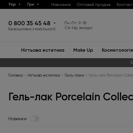
Укр
Грн
Навчання
Оптовий продаж
Контакт
0 800 35 45 48
Пн-Пт: 9-18
Сб-Нд: вихідні
Безкоштовно з мобільного!
Нігтьова естетика
Make Up
Косметологія
Б
Головна
Нігтьова естетика
Гель-лаки
Гель-лак Porcelain Colle
Гель-лак Porcelain Collec
Новинки