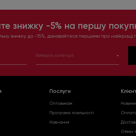
те знижку -5% на першу покупк
ьну знижку до -15%, дізнавайтеся першими про найкращі п
Виберіть категорії
я
Послуги
Клієн
Оптовикам
Новини
Програма лояльності
Оплата
Навчання
Достав
Обмін 