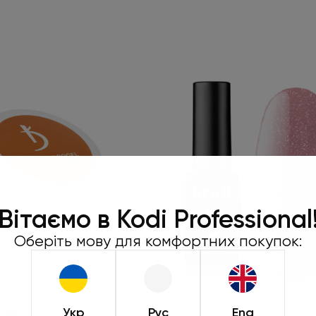
Робіть замо
450 грн та
Вітаємо в Kodi Professional
подар
Оберіть мову для комфортних покупок:
Під час оформленн
натиснути «Обрат
Пропозиція діє лише
Укр
Рус
Eng