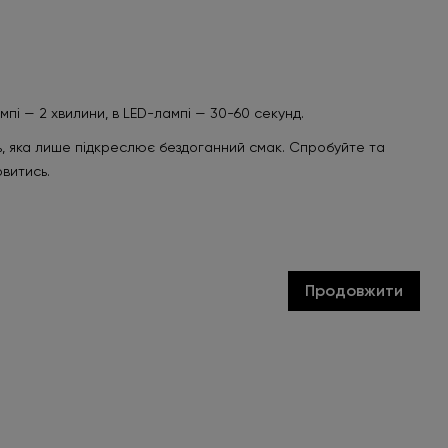
мпі — 2 хвилини, в LED-лампі — 30-60 секунд.
сть, яка лише підкреслює бездоганний смак. Спробуйте та
овитись.
Продовжити