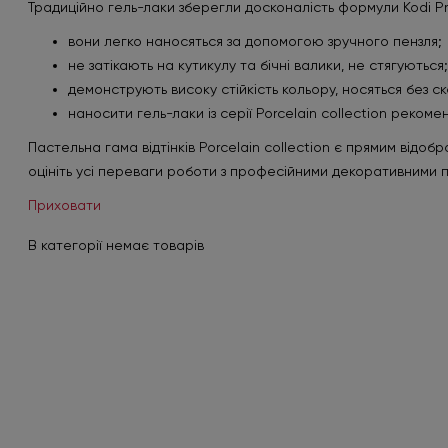
Традиційно гель-лаки зберегли досконалість формули Kodi Pro
вони легко наносяться за допомогою зручного пензля;
не затікають на кутикулу та бічні валики, не стягуються;
демонструють високу стійкість кольору, носяться без ск
наносити гель-лаки із серії Porcelain collection реком
Пастельна гама відтінків Porcelain collection є прямим від
оцініть усі переваги роботи з професійними декоративними пок
Приховати
В категорії немає товарів