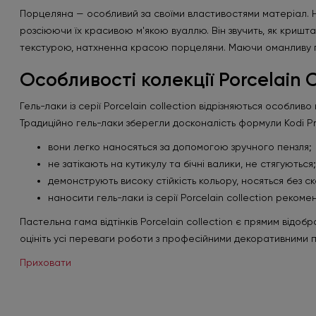
Порцеляна — особливий за своїми властивостями матеріал. На
розсіюючи їх красивою м'якою вуаллю. Він звучить, як криштал
текстурою, натхненна красою порцеляни. Маючи оманливу про
Особливості колекції Porcelain C
Гель-лаки із серії Porcelain collection відрізняються особлив
Традиційно гель-лаки зберегли досконалість формули Kodi Pro
вони легко наносяться за допомогою зручного пензля;
не затікають на кутикулу та бічні валики, не стягуються;
демонструють високу стійкість кольору, носяться без ск
наносити гель-лаки із серії Porcelain collection реком
Пастельна гама відтінків Porcelain collection є прямим від
оцініть усі переваги роботи з професійними декоративними пок
Приховати