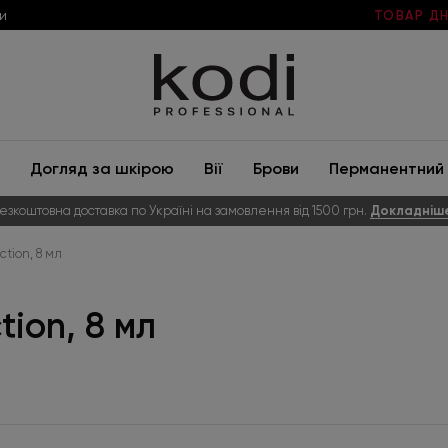
и
ТОВАР ДН
Догляд за шкірою
Вії
Брови
Перманентний 
езкоштовна доставка по Україні на замовлення від 1500 грн.
Докладніш
ction, 8 мл
tion, 8 мл