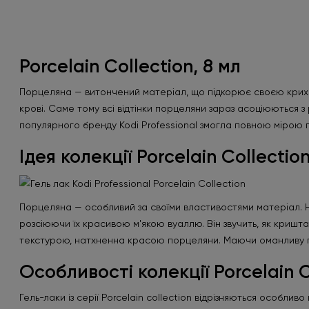
Porcelain Collection, 8 мл
Порцеляна — витончений матеріал, що підкорює своєю крихкі
крові. Саме тому всі відтінки порцеляни зараз асоціюються з
популярного бренду Kodi Professional змогла повною мірою пе
Ідея колекції Porcelain Collectio
Порцеляна — особливий за своїми властивостями матеріал. На
розсіюючи їх красивою м'якою вуаллю. Він звучить, як криштал
текстурою, натхненна красою порцеляни. Маючи оманливу про
Особливості колекції Porcelain C
Гель-лаки із серії Porcelain collection відрізняються особлив