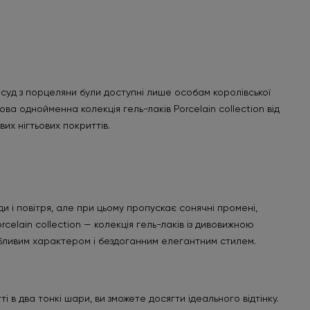
суд з порцеляни були доступні лише особам королівської
а однойменна колекція гель-лаків Porcelain collection від
их нігтьових покриттів.
и і повітря, але при цьому пропускає сонячні промені,
rcelain collection — колекція гель-лаків із дивовижною
обливим характером і бездоганним елегантним стилем.
і в два тонкі шари, ви зможете досягти ідеального відтінку.