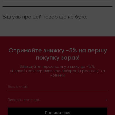
Відгуків про цей товар ще не було.
Отримайте знижку -5% на першу
покупку зараз!
Збільшуйте персональну знижку до -15%,
дізнавайтеся першими про найкращі пропозиції та
новинки
Виберіть категорії
Підписатися