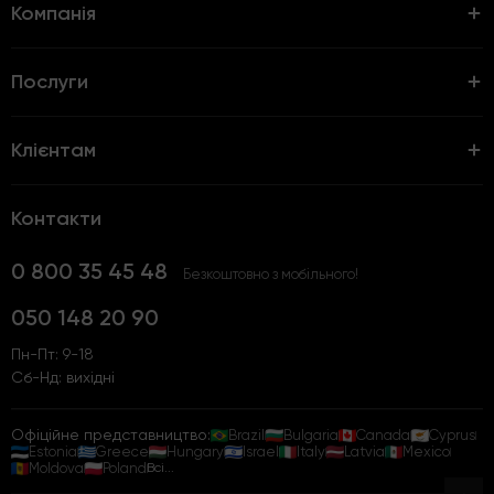
Компанія
Послуги
Клієнтам
Контакти
0 800 35 45 48
Безкоштовно з мобільного!
050 148 20 90
Пн-Пт: 9-18
Сб-Нд: вихідні
Офіційне представництво:
Brazil
Bulgaria
Canada
Cyprus
Estonia
Greece
Hungary
Israel
Italy
Latvia
Mexico
Moldova
Poland
Всі...