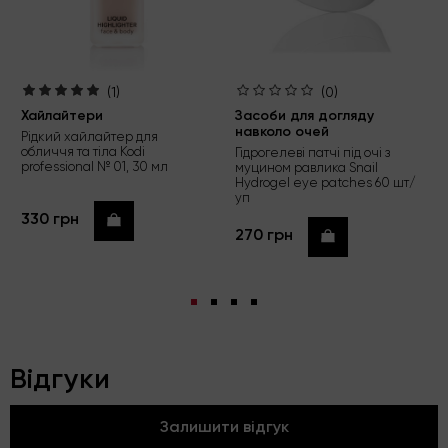
(1)
(0)
Хайлайтери
Засоби для догляду
навколо очей
Рідкий хайлайтер для
обличчя та тіла Kodi
Гідрогелеві патчі під очі з
professional № 01, 30 мл
муцином равлика Snail
Hydrogel eye patches 60 шт/
уп
330 грн
Купити
270 грн
Купити
Відгуки
Залишити відгук