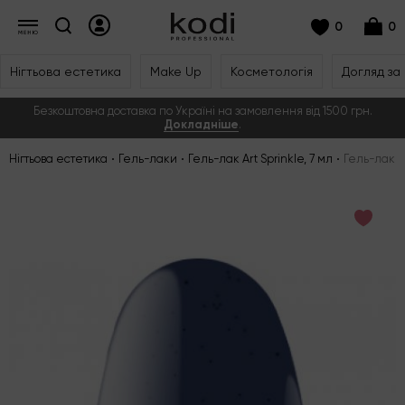
0
0
Нігтьова естетика
Make Up
Косметологія
Догляд за
Безкоштовна доставка по Україні на замовлення від 1500 грн.
Докладніше
.
Нігтьова естетика
Гель-лаки
Гель-лак Art Sprinkle, 7 мл
Гель-лак №