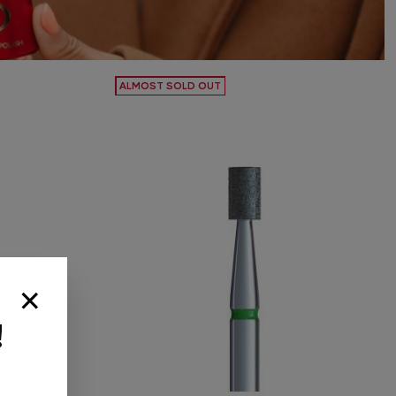
ALMOST SOLD OUT
×
влення від
 обирайте
!
унок
я не забудьте