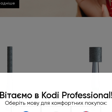
ладніше
Робіть замо
450 грн та
Вітаємо в Kodi Professional
подар
Оберіть мову для комфортних покупок:
Під час оформленн