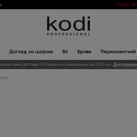
и
ТОВАР ДН
Догляд за шкірою
Вії
Брови
Перманентний 
езкоштовна доставка по Україні на замовлення від 1500 грн.
Докладніш
кюра