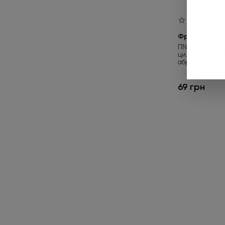
Фреза
П№14 V104.111.5
цилиндр 111, дл
абразив)
69 грн