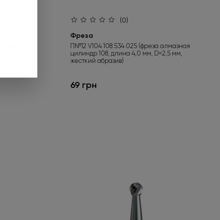
и подарунок».
(0)
 до 01.09.2026.
Фреза
лмазная
П№12 V104.108.534.025 (фреза алмазная
5 мм,
цилиндр 108, длина 4,0 мм, D=2,5 мм,
ніше
жесткий абразив)
69 грн