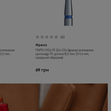
(0)
Фреза
 алмазная
П№15 V104.111.524.014 (фреза алмазная
5,0 мм,
цилиндр 111, длина 8,0 мм, D=1,4 мм,
средний абразив)
69 грн