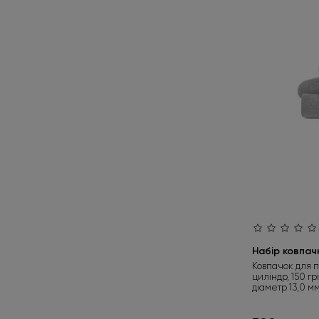
Набір ковпач
Ковпачок для 
циліндр, 150 гр
діаметр 13,0 м