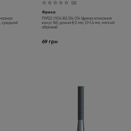
(0)
Фреза
лмазная
П№22 V104.165.514.014 (фреза алмазная
м, средний
конус 165, длина 8,0 мм, D=1,4 мм, мягкий
абразив)
69 грн