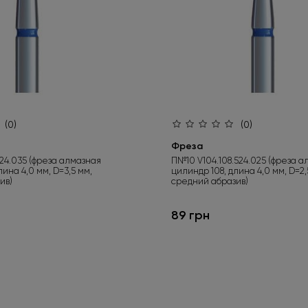
(0)
(0)
Фреза
524.035 (фреза алмазная
П№10 V104.108.524.025 (фреза 
лина 4,0 мм, D=3,5 мм,
цилиндр 108, длина 4,0 мм, D=2,
ив)
средний абразив)
89 грн