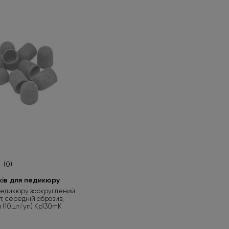
(0)
ків для педикюру
педикюру заокруглений
іт, середній абразив,
м (10шт/уп) Kp130mK