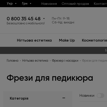
Укр
Грн
Навчання
Оптовий продаж
Контакт
0 800 35 45 48
Пн-Пт: 9-18
Сб-Нд: вихідні
Безкоштовно з мобільного!
Нігтьова естетика
Make Up
Косметологія
Б
Головна
Нігтьова естетика
Фрезер і насадки
Фрези для педи
Фрези для педикюра
Новинки
Категорія