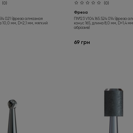
(0)
(0)
Фреза
514.021 (фреза алмазная
П№23 V104.165.524.014 (фреза а
а 10,0 мм, D=2,1 мм, мягкий
конус 165, длина 8,0 мм, D=1,4 м
абразив)
69 грн