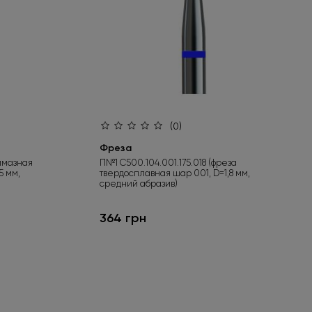
(0)
Фреза
алмазная
П№1 С500.104.001.175.018 (фреза
5 мм,
твердосплавная шар 001, D=1,8 мм,
средний абразив)
364 грн