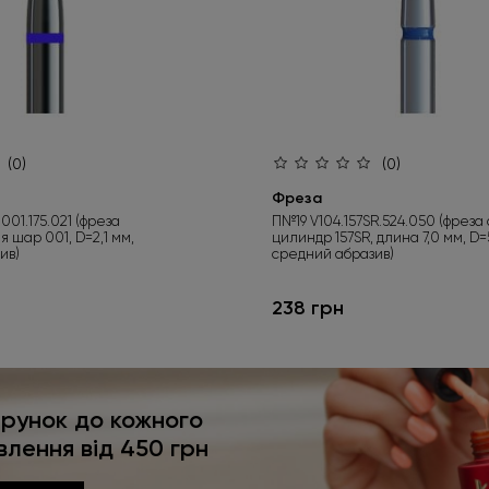
(0)
(0)
Фреза
001.175.021 (фреза
П№19 V104.157SR.524.050 (фреза
 шар 001, D=2,1 мм,
цилиндр 157SR, длина 7,0 мм, D=
ив)
средний абразив)
238 грн
рунок до кожного
влення від 450 грн