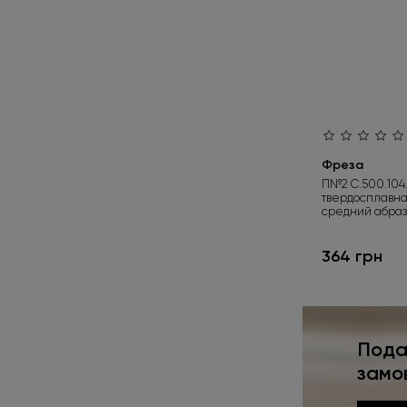
6,5 мм.
2
9 мм.
1
10 мм.
15
13 мм.
6
15 мм.
5
Фреза
П№2 С.500.104.
твердосплавная
средний абраз
364 грн
Пода
замо