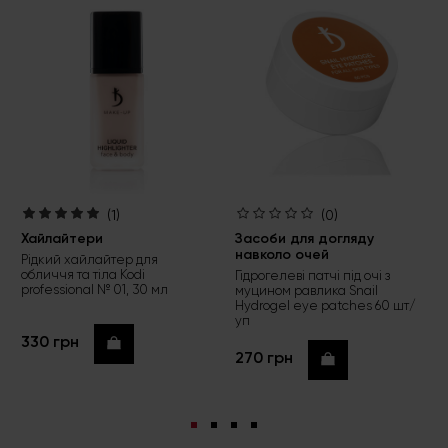
(1)
(0)
Хайлайтери
Засоби для догляду
навколо очей
Рідкий хайлайтер для
обличчя та тіла Kodi
Гідрогелеві патчі під очі з
professional № 01, 30 мл
муцином равлика Snail
Hydrogel eye patches 60 шт/
уп
330 грн
Купити
270 грн
Купити