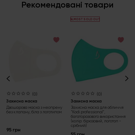
Рекомендовані товари
ALMOST SOLD OUT
(0)
(0)
Захисна маска
Захисна маска
Двошарова маска з неопрену
Захисна маска для обличчя
без клапану, біла з логотипом
"Kodi professional",
багаторазового використання
(колір: бірюзовий, логотоп -
срібний)
95 грн
55 грн