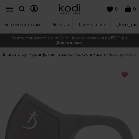
0
0
Нігтьова естетика
Make Up
Косметологія
Догляд за
Безкоштовна доставка по Україні на замовлення від 1500 грн.
Докладніше
.
Інші категорії
Дезінфекція та захист
Захисні маски
Двошарова маск