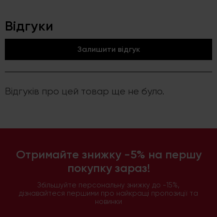
Відгуки
Залишити відгук
Відгуків про цей товар ще не було.
Отримайте знижку -5% на першу
покупку зараз!
Збільшуйте персональну знижку до -15%,
дізнавайтеся першими про найкращі пропозиції та
новинки