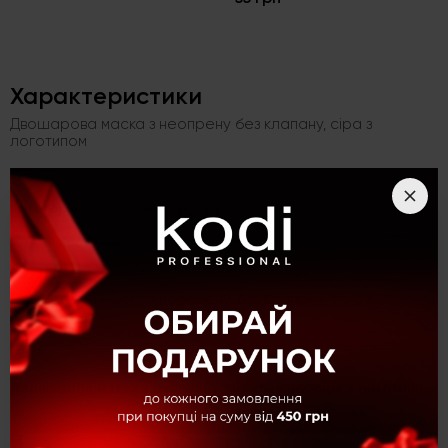
Характеристики
Двошарова маска з неопрену без клапану, сіра з
логотипом
Категорія
Захисні маски
Опис
Двошарова маска з неопрену без клапану, сіра з
логотипом
Двошарова маска з неопрену без клапану, сіра з логотипом
Специфіка деяких професій вимагає постійного використання