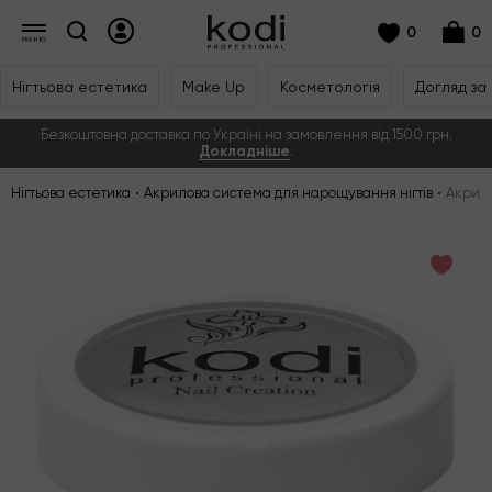
0
0
Нігтьова естетика
Make Up
Косметологія
Догляд за
Безкоштовна доставка по Україні на замовлення від 1500 грн.
Докладніше
.
Нігтьова естетика
Акрилова система для нарощування нігтів
Акрило