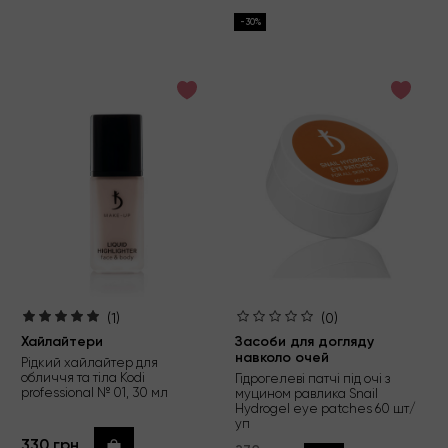
-30%
(1)
(0)
Хайлайтери
Засоби для догляду
навколо очей
Рідкий хайлайтер для
обличчя та тіла Kodi
Гідрогелеві патчі під очі з
professional № 01, 30 мл
муцином равлика Snail
Hydrogel eye patches 60 шт/
уп
330 грн
Купити