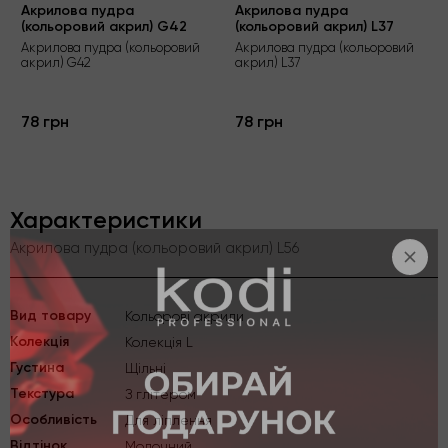
Акрилова пудра
Акрилова пудра
(кольоровий акрил) G42
(кольоровий акрил) L37
Акрилова пудра (кольоровий
Акрилова пудра (кольоровий
акрил) G42
акрил) L37
78 грн
78 грн
Характеристики
Акрилова пудра (кольоровий акрил) L56
Вид товару
Кольорові акрили
Kолекція
Колекція L
Густина
Щільні
Текстура
З глітером
Особливість
Для ліплення
Відтінок
Молочний