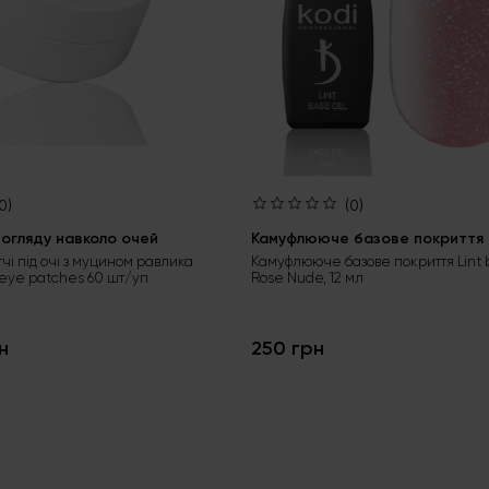
0)
(0)
огляду навколо очей
Камуфлююче базове покриття L
тчі під очі з муцином равлика
Камуфлююче базове покриття Lint 
 eye patches 60 шт/уп
Rose Nude, 12 мл
н
250 грн