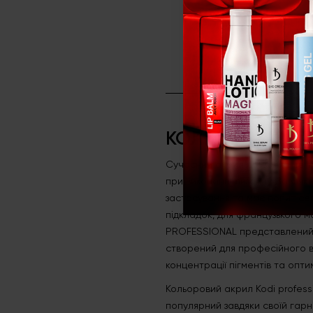
КОЛЬОРОВИЙ А
Сучасний акрил дозволяє не ті
при виконанні дизайну. Завдя
застосування та має попит се
підкладок, для французького 
PROFESSIONAL представлений у 
створений для професійного в
концентрації пігментів та опт
Кольоровий акрил Kodi profess
популярний завдяки своїй гарн