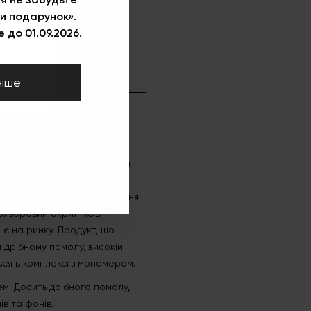
и подарунок».
 до 01.09.2026.
ніше
ти різні ефекти та текстури
а має широкий спектр
використовують для створення
Кольоровий акрил KODI
є на ринку. Продукт, що
 дрібному помолу, високій
ься в комплексі з мономером.
м. Досить дрібного помолу,
в та фонів.