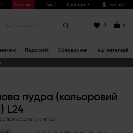
Новинки
Акції
Клієнтам
Кабінет
Я!
0
0
макіяж
Подологія
Обладнання
Інші категорії
е
.
ова пудра (кольоровий
) L24
ра (кольоровий акрил) L24
(0)
Залишити відгук
3425