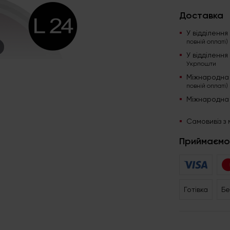
Доставка
У відділенн
повній оплаті)
У відділенн
Укрпошти
Міжнародна
повній оплаті)
Міжнародна
Самовивіз з 
Приймаємо
Готівка
Бе