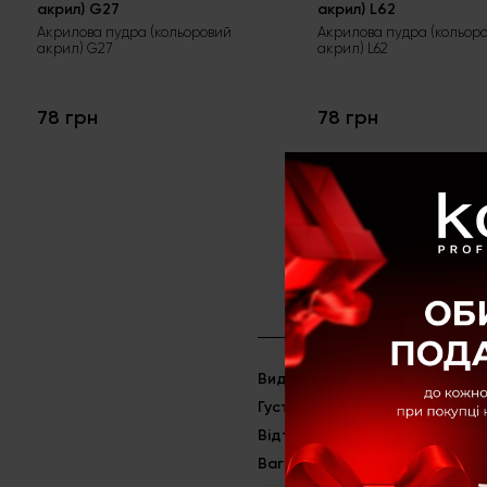
акрил) G27
акрил) L62
Акрилова пудра (кольоровий
Акрилова пудра (кольор
акрил) G27
акрил) L62
78 грн
78 грн
Вид товару
Кольорові ак
Густина
Щільні
Відтінок
L24
Вага
4,5 г.