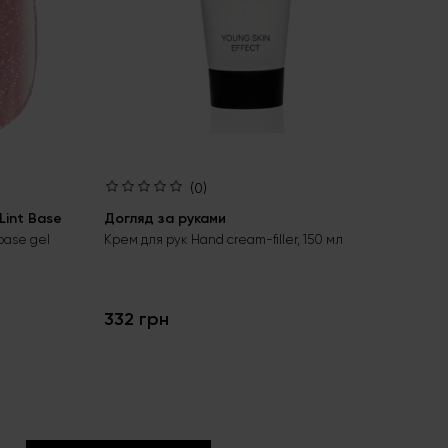
(0)
int Base
Догляд за руками
Ба
Aci
base gel
Крем для рук Hand cream-filler, 150 мл
Без
гел
332 грн
24