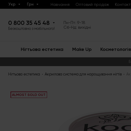
Укр
Грн
Навчання
Оптовий продаж
Контакт
0 800 35 45 48
Пн-Пт: 9-18
Сб-Нд: вихідні
Безкоштовно з мобільного!
Нігтьова естетика
Make Up
Косметологія
Б
Нігтьова естетика
Акрилова система для нарощування нігтів
Ак
ALMOST SOLD OUT