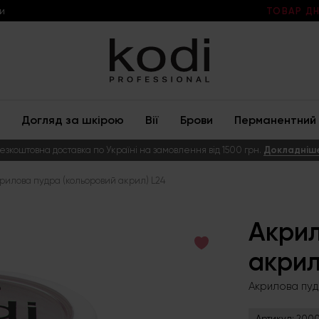
и
ТОВАР ДН
Догляд за шкірою
Вії
Брови
Перманентний 
езкоштовна доставка по Україні на замовлення від 1500 грн.
Докладніш
рилова пудра (кольоровий акрил) L24
Акрил
акрил
Акрилова пуд
Артикул:
2000