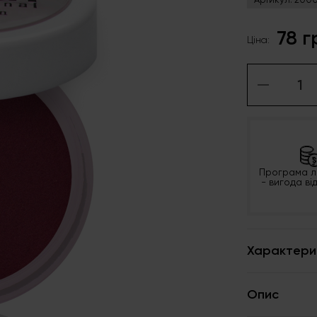
78 г
Ціна:
Програма л
- вигода ві
Характери
Опис