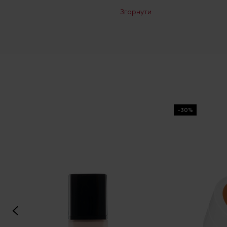
Згорнути
-30%