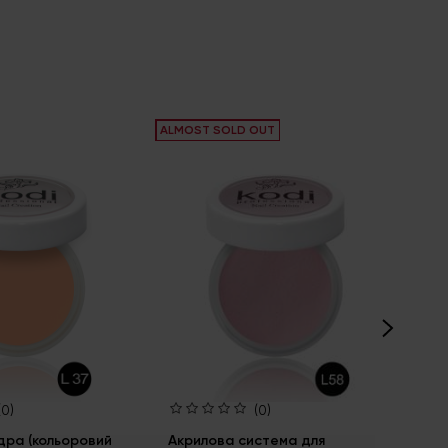
ALMOST SOLD OUT
ALM
(0)
(0)
дра (кольоровий
Акрилова система для
Ак