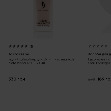
(1)
(
Хайлайтери
Засоби для д
Рідкий хайлайтер для обличчя та тіла Kodi
Гідрогелеві па
professional № 01, 30 мл
Snail Hydrogel
330 грн
189 гр
270