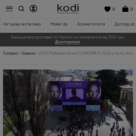
0
0
Нігтьова естетика
Make Up
Косметологія
Догляд за
Безкоштовна доставка по Україні на замовлення від 1500 грн.
Докладніше
.
Головна
Новини
KODI Professional на COSMOPROF 2024 у Італії, Боло