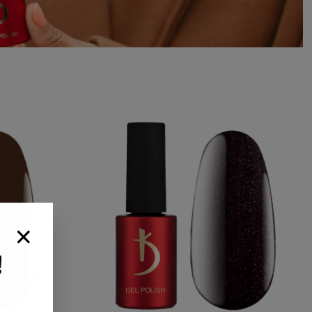
×
влення від
 обирайте
!
унок
я не забудьте