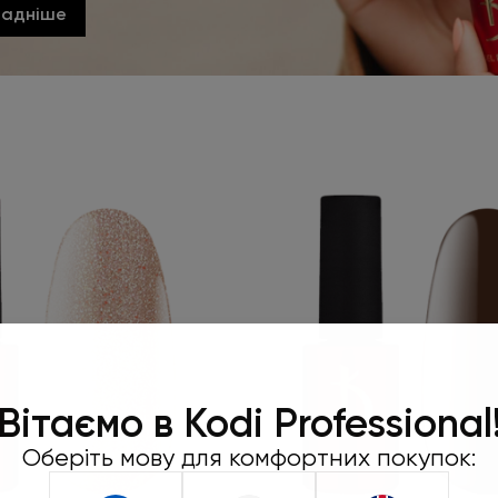
ладніше
Робіть замо
450 грн та
Вітаємо в Kodi Professional
подар
Оберіть мову для комфортних покупок:
Під час оформленн