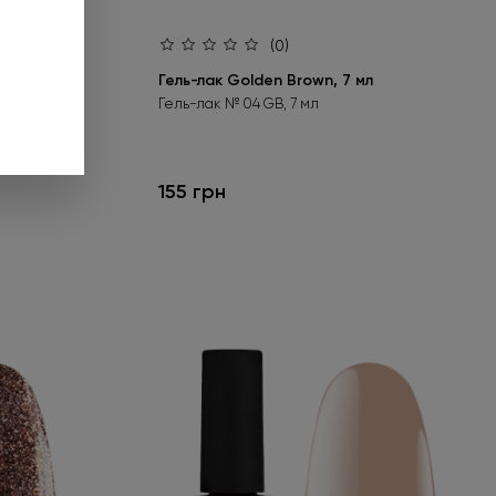
и подарунок».
(0)
 до 01.09.2026.
Гель-лак Golden Brown, 7 мл
Гель-лак № 04 GB, 7 мл
ніше
155 грн