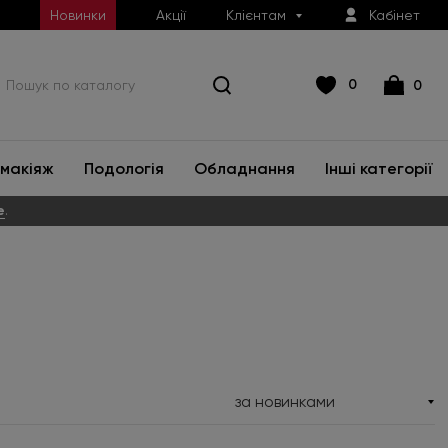
Новинки
Акції
Клієнтам
Кабінет
0
0
макіяж
Подологія
Обладнання
Інші категорії
е
.
за новинками