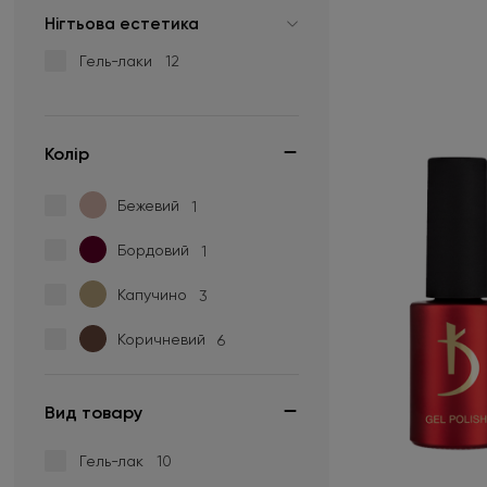
Нігтьова естетика
Гель-лаки
12
Колір
Бежевий
1
Бордовий
1
Капучино
3
Коричневий
6
Вид товару
Гель-лак
10