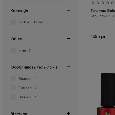
Kолекція
Гель-лак Gold
Гель-лак № 11 G
Golden Brown
11
155 грн
Об'єм
7 мл
11
Особливість гель-лаків
Блискучі
1
Емалеві
7
Шимер
2
Відтінок