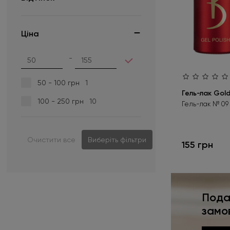
01
1
Ціна
02
1
03
1
-
04
1
50 - 100 грн
1
05
1
Гель-лак Gold
100 - 250 грн
10
Гель-лак № 09 
06
1
07
1
Очистити все
Виберіть фільтри
155 грн
08
1
09
1
10
1
Пода
11 GB
1
замо