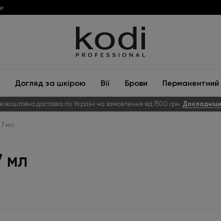
и
Догляд за шкірою
Вії
Брови
Перманентний 
езкоштовна доставка по Україні на замовлення від 1500 грн.
Докладніш
 7 мл
7 мл