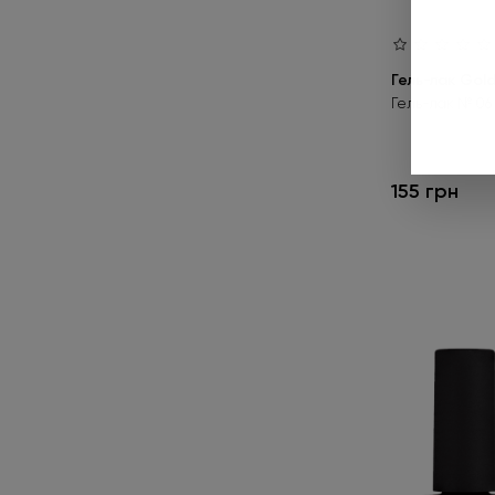
Гель-лак Gold
Гель-лак № 06 
155 грн