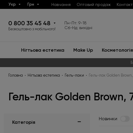
Укр
Грн
Навчання
Оптовий продаж
Контакт
0 800 35 45 48
Пн-Пт: 9-18
Сб-Нд: вихідні
Безкоштовно з мобільного!
Нігтьова естетика
Make Up
Косметологія
Б
Головна
Нігтьова естетика
Гель-лаки
Гель-лак Golden Brown,
Гель-лак Golden Brown, 
Новинки
Категорія