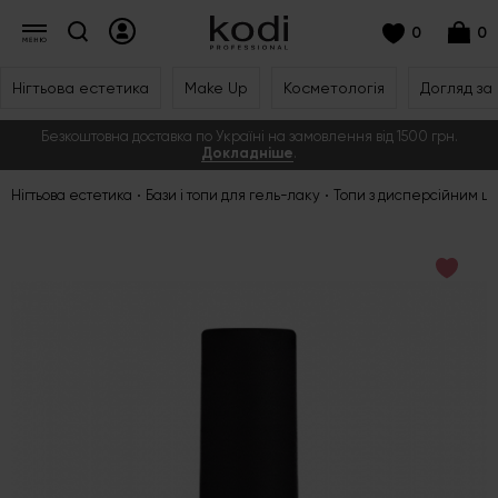
0
0
Нігтьова естетика
Make Up
Косметологія
Догляд за
Безкоштовна доставка по Україні на замовлення від 1500 грн.
Докладніше
.
Нігтьова естетика
Бази і топи для гель-лаку
Топи з дисперсійним ш