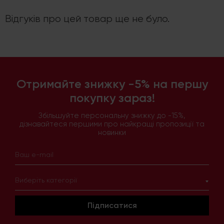
Відгуків про цей товар ще не було.
Отримайте знижку -5% на першу
покупку зараз!
Збільшуйте персональну знижку до -15%,
дізнавайтеся першими про найкращі пропозиції та
новинки
Виберіть категорії
Підписатися