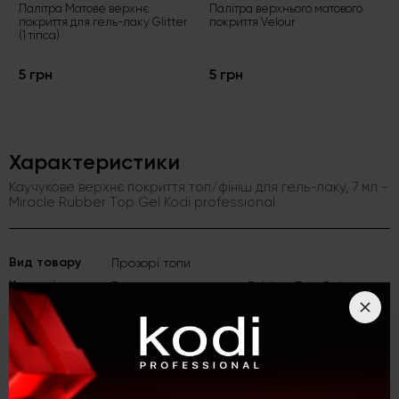
Палітра Матове верхнє
Палітра верхнього матового
покриття для гель-лаку Glitter
покриття Velour
(1 тіпса)
5 грн
5 грн
Характеристики
Каучукове верхнє покриття топ/фініш для гель-лаку, 7 мл -
Miracle Rubber Top Gel Kodi professional
Вид товару
Прозорі топи
Kолекція
Верхнє покриття гель Rubber Top Gel
Густина
Рідкі
Об'єм
7 мл
Особливість
Глянцеві
Колір
Прозорий