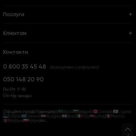
Послуги
Клієнтам
Контакти
0 800 35 45 48
Безкоштовно з мобільного!
050 148 20 90
Пн-Пт: 9-18
Сб-Нд: вихідні
Офіційне представництво:
Brazil
Bulgaria
Canada
Cyprus
Estonia
Greece
Hungary
Israel
Italy
Latvia
Mexico
Moldova
Poland
Всі...