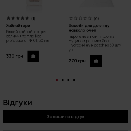
(1)
(0)
Хайлайтери
Засоби для догляду
навколо очей
Рідкий хайлайтер для
обличчя та тіла Kodi
Гідрогелеві патчі під очі з
professional № 01, 30 мл
муцином равлика Snail
Hydrogel eye patches 60 шт/
уп
330 грн
Купити
270 грн
Купити
Відгуки
Залишити відгук