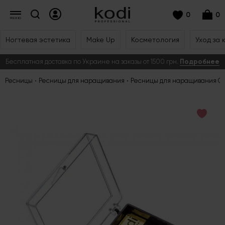
0
0
Ногтевая эстетика
Make Up
Косметология
Уход за 
Бесплатная доставка по Украине на заказы от 1500 грн.
Подробнее
Ресницы
Ресницы для наращивания
Ресницы для наращивания Go