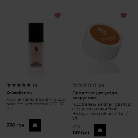
(1)
(0)
Хайлайтеры
Средства для ухода
вокруг глаз
Жидкий хайлайтер для лица и
тела Kodi professional № 01, 30
Гидрогелевые патчи под глаза
мл
с муцином улитки Snail
Hydrogel eye patches 60 шт/
уп
330 грн
Купить
270
Купить
189 грн